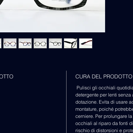
occhiali
un pezzo
Le aste 
flex co
inserita
eleganz
Sulla pa
logo a f
gli occh
DOTTO
CURA DEL PRODOTTO
Pulisci gli occhiali quoti
detergente per lenti senza a
dotazione. Evita di usare a
montature, poiché potrebbe
cerniere. Per prolungare la 
occhiali al riparo da fonti d
rischio di distorsioni e pro