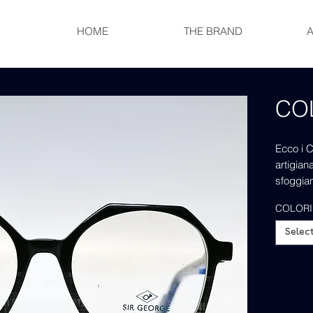
HOME
THE BRAND
CO
Ecco i 
artigian
sfoggian
Questi oc
COLORI
presenta
eleveran
Selec
Ispirati
moda di
l'essenz
tocco mo
ai detta